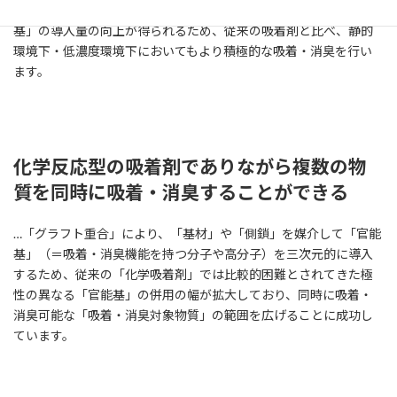
象物質」と「官能基」との接触効率や単位面積あたりの「官能
基」の導入量の向上が得られるため、従来の吸着剤と比べ、静的
環境下・低濃度環境下においてもより積極的な吸着・消臭を行い
ます。
化学反応型の吸着剤でありながら複数の物
質を同時に吸着・消臭することができる
…「グラフト重合」により、「基材」や「側鎖」を媒介して「官能
基」（＝吸着・消臭機能を持つ分子や高分子）を三次元的に導入
するため、従来の「化学吸着剤」では比較的困難とされてきた極
性の異なる「官能基」の併用の幅が拡大しており、同時に吸着・
消臭可能な「吸着・消臭対象物質」の範囲を広げることに成功し
ています。