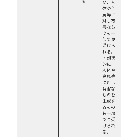
る。
が、人
体や金
属等に
対し有
害なも
のも一
部で見
受けら
れる。
・副次
的に、
人体や
金属等
に対し
有害な
ものを
生成す
るもの
も一部
で見受
けられ
る。