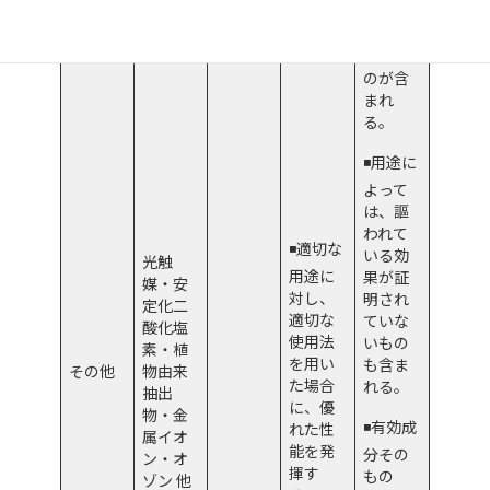
長い時
間を要
するも
のが含
まれ
る。
◾️用途に
よって
は、謳
われて
◾️適切な
いる効
光触
用途に
果が証
媒・安
対し、
明され
定化二
適切な
ていな
酸化塩
使用法
いもの
素・植
を用い
も含ま
その他
物由来
た場合
れる。
抽出
に、優
物・金
◾️有効成
れた性
属イオ
能を発
分その
ン・オ
揮す
もの
ゾン 他